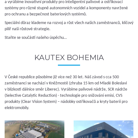
a vyrábíme inovativní produkty pro inteligentní palivové a ostřikovací
systémy pro různé stupně autonomních vozidel a komponenty navržené
pro ochranu a bezpečnost bateriových systémů.
Speciální důraz klademe na rozvoj a růst všech našich zaměstnanců, klíčový
pilíř naší růstové strategie.
Staňte se součástí našeho úspěchu…
KAUTEX BOHEMIA
V České republice působíme již více než 30 let. Náš závod s cca 500
zaměstnanci se nachází v Kněžmostě (zhruba 15 km od Mladé Boleslavi
v blízkosti dálnice směr Liberec). Vyrábíme palivové nádrže, SCR nádrže
(Selective Catalytic Reduction) - technologie pro snižování emisí, CVS
produkty (Clear Vision System) – nádobky ostřikovačů a kryty baterií pro
elektromobily.